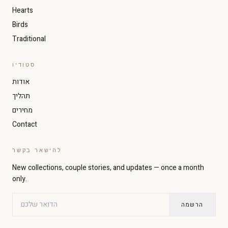
Hearts
Birds
Traditional
סטודיו
אודות
Increase text size
Decrease text size
תהליך
מחירים
Contact
High contrast
Dark mode
להישאר בקשר
Grayscale
Highlight links
New collections, couple stories, and updates — once a month
only.
Readable font
Large cursor
הרשמה