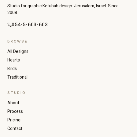
Studio for graphic Ketubah design. Jerusalem, Israel. Since
2008.
054-5-603-603
BROWSE
All Designs
Hearts
Birds
Traditional
STUDIO
About
Increase text size
Decrease text size
Process
Pricing
Contact
High contrast
Dark mode