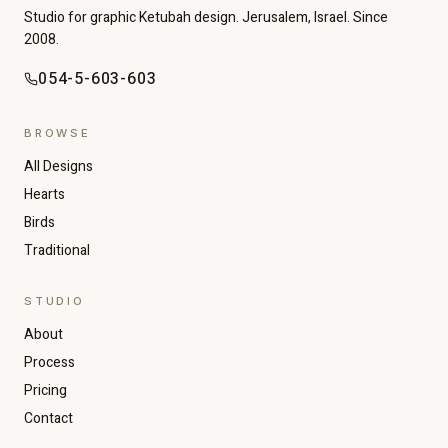
Studio for graphic Ketubah design. Jerusalem, Israel. Since
2008.
054-5-603-603
BROWSE
All Designs
Hearts
Birds
Traditional
STUDIO
About
Increase text size
Decrease text size
Process
Pricing
Contact
High contrast
Dark mode