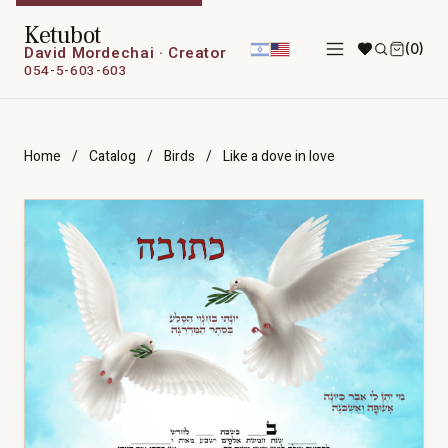
Ketubot
(0)
David Mordechai · Creator
054-5-603-603
Home
/
Catalog
/
Birds
/
Like a dove in love