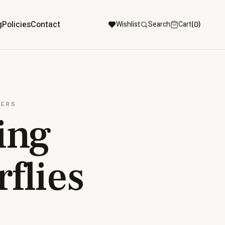
g
Policies
Contact
Wishlist
Search
Cart
(0)
WERS
ing
rflies