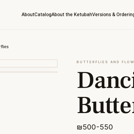
About
Catalog
About the Ketubah
Versions & Orderin
flies
BUTTERFLIES AND FLO
Danc
Butte
₪500-550