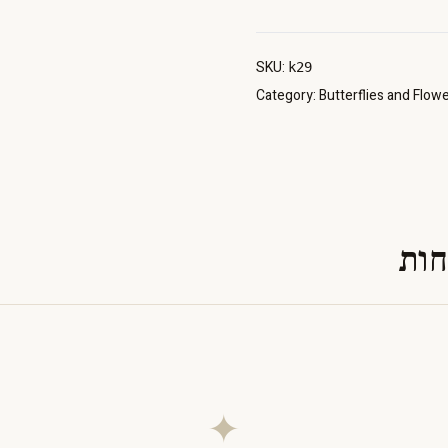
SKU:
k29
Category:
Butterflies and Flow
חות
✦