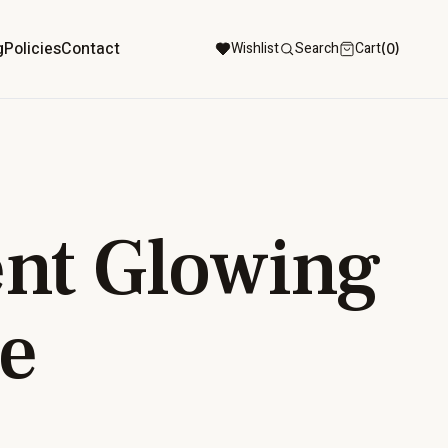
g
Policies
Contact
Wishlist
Search
Cart
(0)
nt Glowing
e