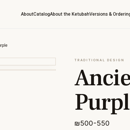
About
Catalog
About the Ketubah
Versions & Orderin
rple
TRADITIONAL DESIGN
Ancie
Purpl
₪500-550