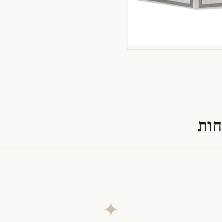
חות
✦