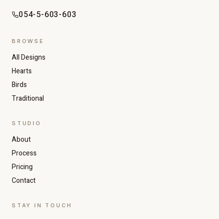
054-5-603-603
BROWSE
All Designs
Hearts
Birds
Traditional
STUDIO
About
Increase text size
Decrease text size
Process
Pricing
Contact
High contrast
Dark mode
STAY IN TOUCH
Grayscale
Highlight links