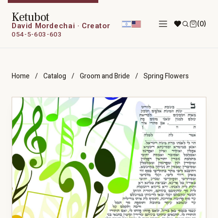
Ketubot
(0)
David Mordechai · Creator
054-5-603-603
Home
/
Catalog
/
Groom and Bride
/
Spring Flowers