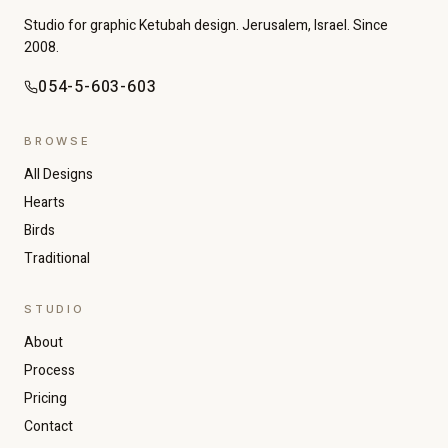
Studio for graphic Ketubah design. Jerusalem, Israel. Since
2008.
054-5-603-603
BROWSE
All Designs
Hearts
Birds
Traditional
STUDIO
About
Increase text size
Decrease text size
Process
Pricing
Contact
High contrast
Dark mode