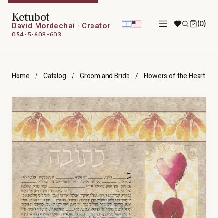
Ketubot
(0)
David Mordechai · Creator
054-5-603-603
Home
/
Catalog
/
Groom and Bride
/
Flowers of the Heart