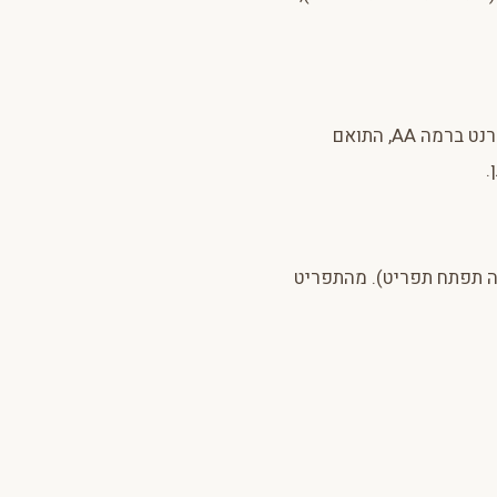
האתר עומד בדרישות תקן ישראלי 5568 — תוכן נגיש באינטרנט ברמה AA, התואם
ה תפתח תפריט). מהתפריט