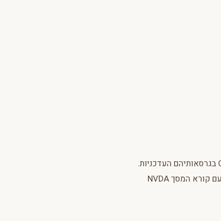
האתר נבדק עם הדפדפנים: Chrome, Firefox, Safari, Edge בגרסאותיהם העדכניות.
תאימות מלאה עם תקנים מודרניים נשמרת. האתר נבדק גם עם קורא המסך NVDA