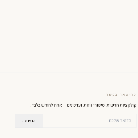
הגדל טקסט
הקטן טקסט
ניגודיות גבוהה
מצב כהה
גווני אפור
הדגשת קישורים
להישאר בקשר
קולקציות חדשות, סיפורי זוגות, ועדכונים — אחת לחודש בלבד.
גופן קריא
סמן גדול
הרשמה
עצירת אנימציות