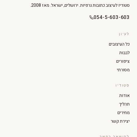
סטודיו לעיצוב כתובות גרפיות. ירושלים, ישראל. מאז 2008.
054-5-603-603
לעיון
כל העיצובים
לבבות
ציפורים
מסורתי
סטודיו
הגדל טקסט
הקטן טקסט
אודות
תהליך
ניגודיות גבוהה
מצב כהה
מחירים
יצירת קשר
גווני אפור
הדגשת קישורים
להישאר בקשר