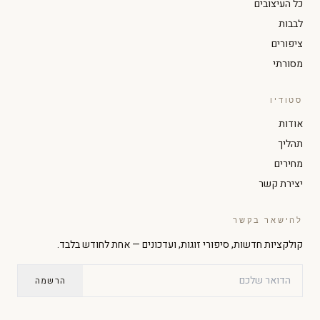
כל העיצובים
לבבות
ציפורים
מסורתי
סטודיו
הגדל טקסט
הקטן טקסט
אודות
תהליך
ניגודיות גבוהה
מצב כהה
מחירים
יצירת קשר
גווני אפור
הדגשת קישורים
להישאר בקשר
קולקציות חדשות, סיפורי זוגות, ועדכונים — אחת לחודש בלבד.
גופן קריא
סמן גדול
הרשמה
עצירת אנימציות