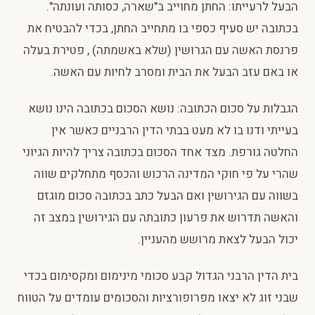
הבעל לרעייתו: החתן מחוייב ב"שארה, כסותה ועונתה".
בכתובה יש סעיף כספי בו מתחייב החתן, בכדי להבטיח את
פרנסת האשה עם הגרושין (שלא באשמתה) , פטירת בעלה
או באם עזב הבעל את הבית ומסרב לחיות עם האשה.
הגבלות על סכום הכתובה: נושא הסכום בכתובה הינו נושא
בעייתי ודנו בו לא מעט בבתי הדין הרבניים כאשר אין
החלטה גורפת. מצד אחד הסכום בכתובה צריך להיות הגיוני
שהרי על פי חוקי המדינה הרכוש והכסף מתחלקים שווה
בשווה עם הגירושין ואם הבעל כתב בכתובה סכום מוגזם
והאשה תדרוש את פרעון כתובתה עם הגירושין במצב זה
יכול הבעל לצאת מרושש מהעניין.
בית הדין הרבני הגדול קבע סכומי מינימום ומקסימום בכדי
שבני זוג לא יצאו מפרופורציות והסכומים עומדים על הטווח