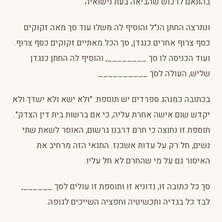
בהתאם לרכוש שהביאה בעת נישואיה.
ונתרצה החתן הנ"ל והוסיף לה משלו עוד סך מאה זקוקים
כסף צרוף אחרים כנגדן, סך הכל מאתיים זקוקים כסף צרוף.
ועוד הכניסה לו סך ________, והוסיף לה החתן כנגדן
שליש, העולה לסך __________.
בכתובה כמנהג ספרדים יש תוספת: "ולא ישא ולא ישדך ולא
יקדש שום אישה אחרת עליה, כי אם ברשות בית דין הצדק".
תוספת זו נחוצה כי חרם דרבנו גרשום, האוסר לשאת שתי
נשים, חל רק על עדות אשכנז. התנאי הזה מרחיב את
האיסור גם על מי שהחרם לא חל עליו.
סך כל כתובה זו, נדוניא זו ותוספת זו עולים לסך ______,
לבד כל בגדיה ותכשיטיה וחפציה השייכים לגופה.