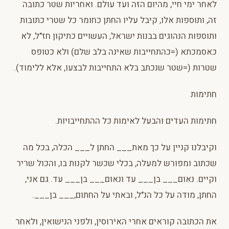
לאחר ימי חיי, מהיום הזה ועד עולם. ואחריות שטר כתובה
זה, ותוספות אלו, קיבל עליו החתן כחומר כל שטרי כתובות
ותוספות הנהוגים בבנות ישראל, העשויים כתיקון חז"ל, לא
כאסמכתא (=כהתחייבות שאינה בלב שלם) ולא כטופס
שטרות (=שטר שנכתב בלא התחייבות לבצעו, אלא ללימוד).
חתימות
חתימות העדים והבעל לאימות כל ההתחייבויות.
וקיבלנו קניין על כך מאת___ החתן ל___ הכלה, בכל מה
שכתוב ומפורש למעלה, בכלי שכשר לקנות בו, והכול שריר
וקיים. נאום___ בן___ עד ונאום___ בן___ עד. גם אני,
החתן, מודה על כל הנ"ל, ובאתי על החתום,___ בן___.
את הכתובה קוראים אחרי האירוסין, ולפני הנישואין, ולאחר