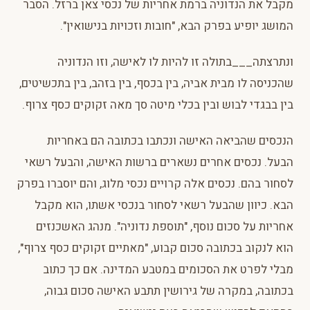
מקבל את הנדוניה ברמת אחריות של נכסי צאן ברזל. הסבר
המושג יופיע בפרק הבא, "חובות וזכויות בנישואין".
ונתרצתה___בתולה זו להיות לו לאישה, וזו הנדוניה
שהכניסה לו מבית אביה, בין בכסף, בין בזהב, בין בתכשיטים,
בין בבגדי לבוש ובין בכלי מיטה סך מאה זקוקים כסף צרוף.
הנכסים שהביאה האישה ונכתבו בכתובה הם באחריות
הבעל. נכסים אחרים נשארים ברשות האישה, והבעל רשאי
לסחור בהם. נכסים אלה קרויים נכסי מלוג, והם יוסברו בפרק
הבא. כיוון שהבעל רשאי לסחור בנכסי אשתו, הוא מקבל
אחריות על סכום נוסף, "תוספת נדוניה". מנהג האשכנזים
הוא לנקוב בכתובה סכום קבוע, "מאתיים זקוקים כסף צרוף",
מבלי לפרט את הסכומים במטבע המדינה. אם כך כתוב
בכתובה, במקרה של גירושין תתבע האישה סכום גבוה,