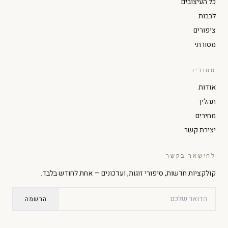
כל העיצובים
לבבות
ציפורים
מסורתי
סטודיו
הגדל טקסט
הקטן טקסט
אודות
תהליך
ניגודיות גבוהה
מצב כהה
מחירים
יצירת קשר
גווני אפור
הדגשת קישורים
להישאר בקשר
קולקציות חדשות, סיפורי זוגות, ועדכונים — אחת לחודש בלבד.
גופן קריא
סמן גדול
הרשמה
עצירת אנימציות