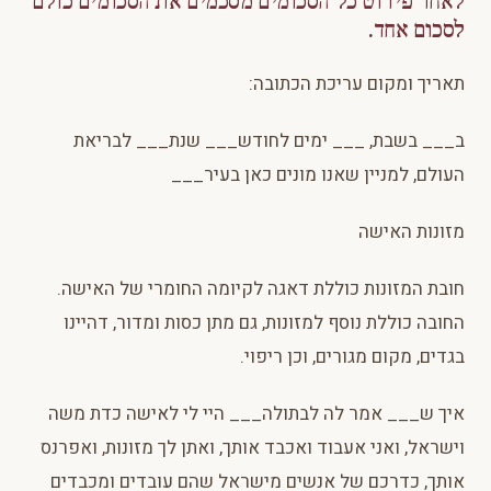
לאחר פירוט כל הסכומים מסכמים את הסכומים כולם
לסכום אחד.
תאריך ומקום עריכת הכתובה:
ב___ בשבת, ___ ימים לחודש___ שנת___ לבריאת
העולם, למניין שאנו מונים כאן בעיר___
מזונות האישה
חובת המזונות כוללת דאגה לקיומה החומרי של האישה.
החובה כוללת נוסף למזונות, גם מתן כסות ומדור, דהיינו
בגדים, מקום מגורים, וכן ריפוי.
איך ש___ אמר לה לבתולה___ היי לי לאישה כדת משה
וישראל, ואני אעבוד ואכבד אותך, ואתן לך מזונות, ואפרנס
אותך, כדרכם של אנשים מישראל שהם עובדים ומכבדים