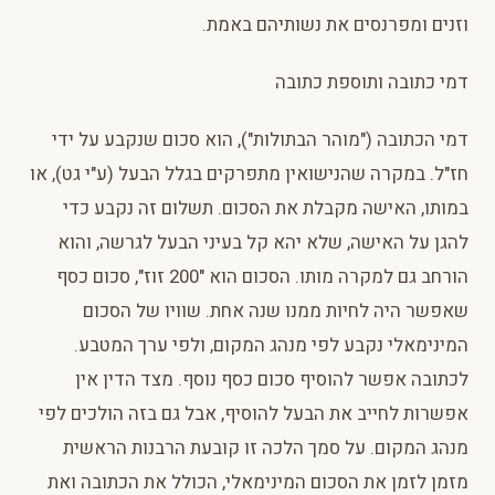
וזנים ומפרנסים את נשותיהם באמת.
דמי כתובה ותוספת כתובה
דמי הכתובה ("מוהר הבתולות"), הוא סכום שנקבע על ידי
חז"ל. במקרה שהנישואין מתפרקים בגלל הבעל (ע"י גט), או
במותו, האישה מקבלת את הסכום. תשלום זה נקבע כדי
להגן על האישה, שלא יהא קל בעיני הבעל לגרשה, והוא
הורחב גם למקרה מותו. הסכום הוא "200 זוז", סכום כסף
שאפשר היה לחיות ממנו שנה אחת. שוויו של הסכום
המינימאלי נקבע לפי מנהג המקום, ולפי ערך המטבע.
לכתובה אפשר להוסיף סכום כסף נוסף. מצד הדין אין
אפשרות לחייב את הבעל להוסיף, אבל גם בזה הולכים לפי
מנהג המקום. על סמך הלכה זו קובעת הרבנות הראשית
מזמן לזמן את הסכום המינימאלי, הכולל את הכתובה ואת