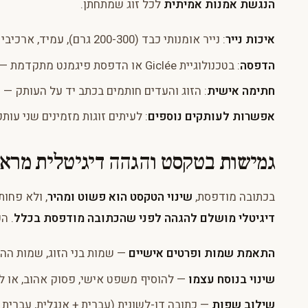
הנגשת אמנות אמיתית
לכל זוג שמתחתן.
איכות נייר
: נייר אומנותי כבד (200-300 גרם), עמיד, ארכיבי
הדפסה
: בטכנולוגיית Giclée או הדפסת פיגמנט מתקדמת — צבעים שורדים עשרות שנים
חתימה אישית
: הזוג והעדים חותמים בכתב יד על העותק — נ
אפשרות לעותקים נוספים
: לעיתים זוגות מזמינים שני עו
גמישות בטקסט והגהה דיגיטלית מרא
בכתובה מודפסת,
שינוי הטקסט הוא פשוט ומהיר
, ולא פחו
דיגיטלי מושלם להגהה לפני שהכתובה מודפסת בכלל
. ה
התאמת שמות ופרטים אישיים
— שמות בני הזוג, שמות ההו
שינוי בנוסח עצמו
— להוסיף משפט אישי, פסוק אהוב, או לה
שילוב שפות
— כתובה דו-לשונית (עברית + אנגלית, עברית 