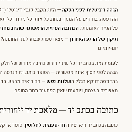
הגהה דיגיטלית לפני הפקה
ההדפסה. בודקים על המסך, בנחת, כל אות וכל ניקוד וכל ת
על הנייר האומנותי.
הכתובה הפיזית הראשונה שהזוג מחזיק
תיקון של הרגע האחרון
— מצאו טעות שבוע לפני החתונה? 
יום-יומיים
לעומת זאת בכתב יד: כל שינוי דורש כתיבה מחדש של חלק 
הגהה לפני הסוף אינה אפשרית — הסופר כותב, וזו הגרסה הסו
בהדפסה דווקא בגלל ה
שלוות נפש
— הם רואים מראש בדיו
מאשרים בעצמם, ויודעים שאין הפתעות תחת החופה.
כתובה בכתב יד — מלאכת יד ייחודית
כתובה בכתב יד היא יצירה
חד-פעמית לחלוטין
. סופר או קל