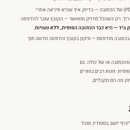
— הזוג מקבל קובץ דיגיטלי (PDF) של הכתובה — בדיוק איך שהיא תיראה אחרי
אריך. רק כשהכל מדויק ומאושר — הקובץ עובר להדפסה
 ביד — היא כבר הכתובה הסופית, ללא טעויות.
בכתובה מודפסת — תיקון בקובץ והדפסה חדשה תוך
מהכתובה או של כולה. גם
פית. זוגות רבים בוחרים
ק מה הם מקבלים,
יגרף יושב בסטודיו, טובל