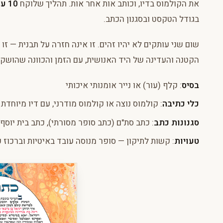
את הקולמוס בדיו, וכותב אות אחר אות. תהליך שלוקח
10 עד 40 שעות עבודה
בגודל הטקסט ובסגנון הכתב.
שום שני עותקים לא יהיו זהים. זו אינה חזרה על תבנית — זו
הקטנה והעדינה של היד האנושית, עם הזמן והכוונה שהושקע
בסיס
: קלף (עור) או נייר אומנותי איכותי
כלי כתיבה
: קולמוס נוצה או קולמוס מודרני, עם דיו מיוחדת
סגנונות כתב
: כתב סת"ם (כתב סופר מסורתי), כתב בית יוסף,
טעויות
: קשות לתיקון — סופר מנוסה עובד באיטיות וברכוז 