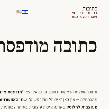
כתובות
דוד מרדכי · יוצר
054-5-603-603
כתובה מודפסת 
אחת השאלות הראשונות שכל זוג שואל היא:
"מודפסת או ב
מההתחלה — אין כאן "איכותי" מול "פשוט".
שתי האפשרויות
מעוצבות לחלוטין
, באותה איכות עיצובית, באותה צבעוניות