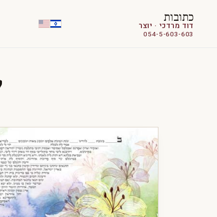
כתובות
דוד מרדכי · יוצר
054-5-603-603
ש