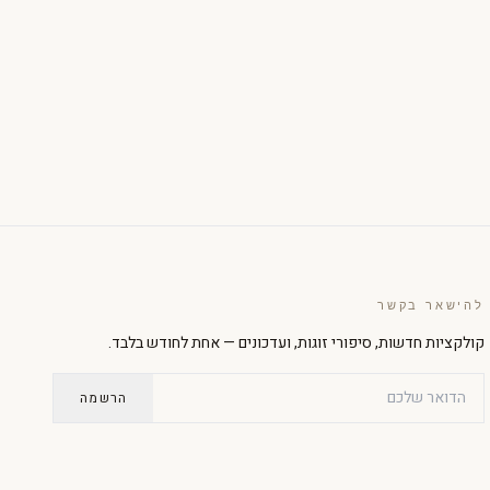
הגדל טקסט
הקטן טקסט
ניגודיות גבוהה
מצב כהה
גווני אפור
הדגשת קישורים
להישאר בקשר
קולקציות חדשות, סיפורי זוגות, ועדכונים — אחת לחודש בלבד.
גופן קריא
סמן גדול
הרשמה
עצירת אנימציות