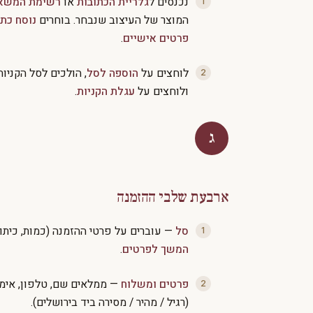
נכנסים ל
גלריית הכתובות
או
רשימת המשא
המוצר של העיצוב שנבחר. בוחרים
נוסח כתו
פרטים אישיים
.
לוחצים על
הוספה לסל
, הולכים לסל הקניו
ולוחצים על
עגלת הקניות
.
ג
ארבעת שלבי ההזמנה
סל
— עוברים על פרטי ההזמנה (כמות, כיתוב
המשך לפרטים
.
פרטים ומשלוח
— ממלאים שם, טלפון, אימי
(רגיל / מהיר / מסירה ביד בירושלים).