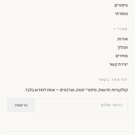
ציפורים
מסורתי
סטודיו
הגדל טקסט
הקטן טקסט
אודות
תהליך
ניגודיות גבוהה
מצב כהה
מחירים
יצירת קשר
גווני אפור
הדגשת קישורים
להישאר בקשר
קולקציות חדשות, סיפורי זוגות, ועדכונים — אחת לחודש בלבד.
גופן קריא
סמן גדול
הרשמה
עצירת אנימציות