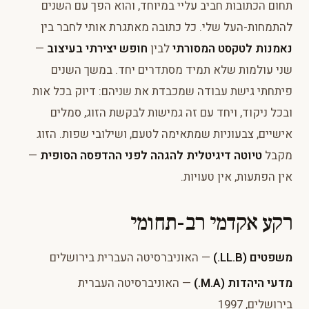
תחום הכתובות חביב עליי במיוחד, והוא הפך עם השנים
להתמחות-העל שלי. כל כתובה מאתגרת אותי לחבר בין
נאמנות לטקסט המסורתי
לבין
חופש יצירתי בעיצוב
—
שני עולמות שלא תמיד מסתדרים יחד. במשך השנים
פיתחתי גישת עבודה שמכבדת את שניהם: דיוק בכל אות
ובכל ניקוד, ויחד עם זה גמישות לבקשת הזוג, סמלים
אישיים, צבעוניות שמתאימה לטעם, ושילובי שפות. הזוג
מקבל
טיוטה דיגיטלית להגהה לפני ההדפסה הסופית
—
אין הפתעות, אין טעויות.
רקע אקדמי רב-תחומי
משפטים (LL.B.)
— האוניברסיטה העברית בירושלים
מדעי היהדות (M.A.)
— האוניברסיטה העברית
בירושלים, 1997