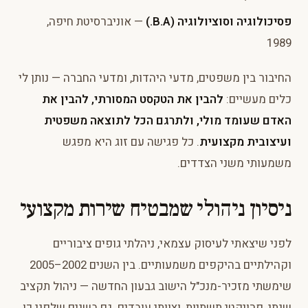
פסיכולוגיה וסוציולוגיה (B.A.)
— אוניברסיטת חיפה,
1989
החיבור בין משפטים, מדעי היהדות, ומדעי החברה — נותן לי
כלים מעשיים:
להבין את הטקסט המסורתי, להבין את
האדם שעומד מולי, ולתרגם הכל לתוצאה משפטית
ועיצובית מקצועית
. כל פגישה עם זוג היא מפגש
משמעותי משני הצדדים.
ניסיון ניהולי שמבטיח שירות מקצועי
לפני שיצאתי לעיסוק עצמאי, ניהלתי גופים ציבוריים
וקהילתיים בהיקפים משמעותיים. בין השנים 2002–2005
שימשתי מזכיר-מנכ"ל הישוב גבעון החדשה — ניהול תקציב
שנתי, פרויקטי תשתיות, וצוותי עובדים. גם בשנים שלפני כן