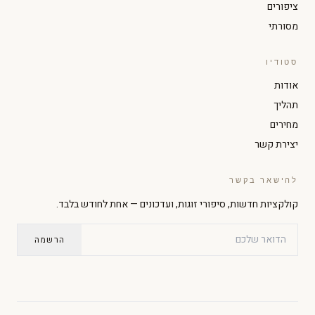
ציפורים
מסורתי
סטודיו
הגדל טקסט
הקטן טקסט
אודות
תהליך
ניגודיות גבוהה
מצב כהה
מחירים
יצירת קשר
גווני אפור
הדגשת קישורים
להישאר בקשר
קולקציות חדשות, סיפורי זוגות, ועדכונים — אחת לחודש בלבד.
גופן קריא
סמן גדול
הרשמה
עצירת אנימציות