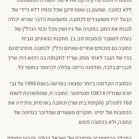
מהתורה וחכמים רק תיקנו את איסור השהיה המשותפת
ללא כתובה. שמעון בן שטח תיקן שכל נכסיו דלא ניידי של
הבעל יהיו משועבדים לכתובה, ומשמעות הדבר שהיא יכולה
לגבות את החוב במקרה של גירושין מכל נכסי הנדל"ן של
בעלה לשעבר (כתובות פב, ב). מתקנת הגאונים, נגבית
כתובה גם מנכסים אחרים שאינם נדל"ן. לכתובה מחויבים גם
בניו של הגבר לאחר מותו, שריד לתקופה בה רכוש היה שייך
לגברים בלבד, ואלמנה הייתה עלולה להיוותר בחוסר כל.
הכתובה הקדומה ביותר נמצאה במרשה בשנת 1993 על גבי
חרס שגודלו 10X14 סנטימטר. כתובה זו, שמתוארכת לשנת
163 לפנה"ס, (תקופת בית שני) וכתובה בארמית, מזכירה את
הכתובות של ימינו. חוקרים משערים שמדובר בטיוטה של
כתובה, ולא בכתובה ממש.
במהלך ההיסטוריה ופיזורם של ישראל בגולה, נקבעו נוסחים