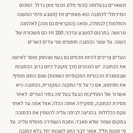
ונשארים בבעלותה (נכסי מלוג ונכסי צאן ברזל. הסכום
המינימלי לכתובה הוא מאתיים זוז (מטבע מימי המשנה
והתלמוד) לבתולה, ומאה (הנקראים גם מנה) לאלמנה
וגרושה. בתרגום למטבע עדכני, 200 זוז הם משכורת של
כשנה. על שטר הכתובה חותמים שני עדים כשרים.
העדים צריכים להיות נוכחים גם בעת שהחתן מוסר לאישה
את הכתובה. יש הנוהגים (וכך מקובל כיום ברוב הכתובות
שבמסגרת הרבנויות המקומיות השונות) שגם החתן מוסיף
את חתימתו, אם כי על פי התקנה המקורית, הכתובה היא
אשרור של התחייבות הבעל בעל פה בפני העדים. לאחר
מסירת הכתובה, מפקידה אותה הכלה אצל אמה עד לאחר
טקס הכלולות. בהגיעה לביתה עליה להטמין את הכתובה
במקום שמור שלא תאבד, וחובת השמירה מוטלת עליה. על
פי תקנת חז"ל, אסור לבני הזוג לשהות יחד בלא כתובה.