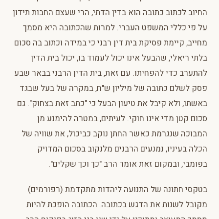
החיוב לכתוב כתובה הוא בדין הדתי, הרי שעצם החבות תידון
על פי כללי המשפט העברי. למרות שהכתובה היא מסמך
מחייב, קיימת פסיקת בית דין רבני כי במידה וכתוב בה סכום
בלתי ריאלי, שהבעל אינו יכול לעמוד בו, יכול בית הדין
להתערב כדי להפחיתו. עם זאת, בית הדין הרבני בבאר שבע
פסק לשלם כתובה של מיליון ש"ח, במקרה של בעל שבגד
באשתו, ולא קיבל את טיעון הבעל כי "כתב זאת בצחוק". גם
סכום קטן מדי אינו חוקי. לעיתים, במטרה להימנע מן
המבוכה שנגרמת כאשר החתן נוקב כביכול, את שוויה של
הכלה בעיניו, נמנעים הרבנים מלנקוב בסכום המדויק
בפומבי, ובמקום זאת אומר הרב "כך וכך שקלים".
בטקסי חתונה של התנועה ליהדות מתקדמת (רפורמים)
מקובל לשנות את הדגש בכתובה. הכתובה הופכת להיות