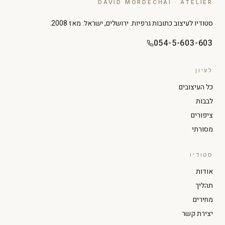
DAVID MORDECHAI · ATELIER
סטודיו לעיצוב כתובות גרפיות. ירושלים, ישראל. מאז 2008.
054-5-603-603
לעיון
כל העיצובים
לבבות
ציפורים
מסורתי
סטודיו
הגדל טקסט
הקטן טקסט
אודות
תהליך
ניגודיות גבוהה
מצב כהה
מחירים
יצירת קשר