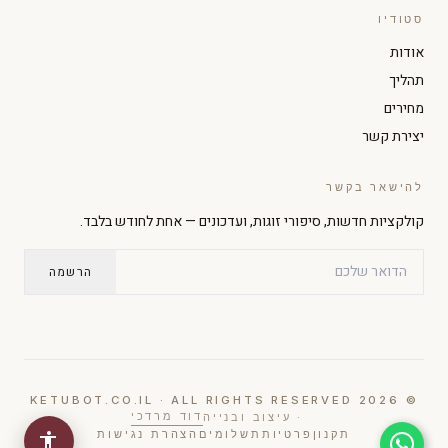
סטודיו
הגדל טקסט
הקטן טקסט
אודות
תהליך
ניגודיות גבוהה
מצב כהה
מחירים
יצירת קשר
גווני אפור
הדגשת קישורים
להישאר בקשר
קולקציות חדשות, סיפורי זוגות, ועדכונים — אחת לחודש בלבד.
גופן קריא
סמן גדול
הרשמה
עצירת אנימציות
© 2026 KETUBOT.CO.IL · ALL RIGHTS RESERVED
דוד מרדכי
· עיצוב ובנייה
תקנון
פרטיות
תשלומים
הצהרת נגישות