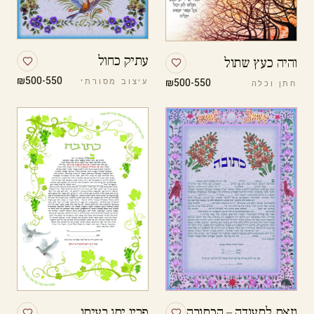
עתיק כחול
והיה כעץ שתול
₪500-550
₪500-550
עיצוב מסורתי
חתן וכלה
וזאת לתעודה – הכתובה
פריו יתן בעיתו