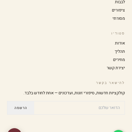
לבבות
ציפורים
הגדל טקסט
הקטן טקסט
מסורתי
סטודיו
ניגודיות גבוהה
מצב כהה
אודות
תהליך
גווני אפור
הדגשת קישורים
מחירים
יצירת קשר
גופן קריא
סמן גדול
להישאר בקשר
קולקציות חדשות, סיפורי זוגות, ועדכונים — אחת לחודש בלבד.
עצירת אנימציות
הרשמה