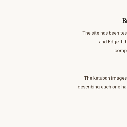
B
The site has been tes
and Edge. It 
compa
The ketubah images o
describing each one has