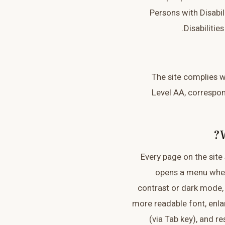
Persons with Disabil
Disabilitie
The site complies w
Level AA, correspo
W
Every page on the sit
opens a menu where
contrast or dark mode, s
more readable font, enla
(via Tab key), and r