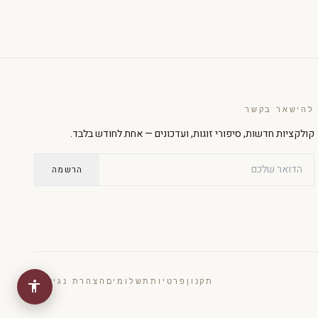
ניגודיות גבוהה
מצב כהה
גווני אפור
הדגשת קישורים
להישאר בקשר
קולקציות חדשות, סיפורי זוגות, ועדכונים — אחת לחודש בלבד.
גופן קריא
סמן גדול
הרשמה
עצירת אנימציות
תקנון
פרטיות
תשלומים
הצהרת נגישות