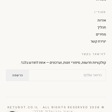
סטודיו
הגדל טקסט
הקטן טקסט
אודות
תהליך
ניגודיות גבוהה
מצב כהה
מחירים
יצירת קשר
גווני אפור
הדגשת קישורים
להישאר בקשר
קולקציות חדשות, סיפורי זוגות, ועדכונים — אחת לחודש בלבד.
גופן קריא
סמן גדול
הרשמה
עצירת אנימציות
© 2026 KETUBOT.CO.IL · ALL RIGHTS RESERVED
דוד מרדכי
· עיצוב ובנייה