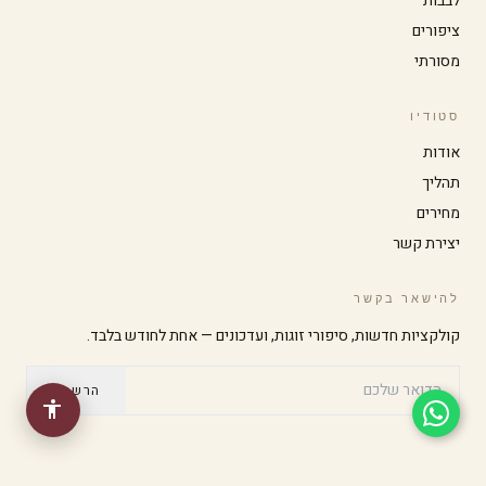
לבבות
ציפורים
ניגודיות גבוהה
מצב כהה
מסורתי
גווני אפור
הדגשת קישורים
סטודיו
אודות
תהליך
גופן קריא
סמן גדול
מחירים
יצירת קשר
עצירת אנימציות
להישאר בקשר
קולקציות חדשות, סיפורי זוגות, ועדכונים — אחת לחודש בלבד.
הרשמה