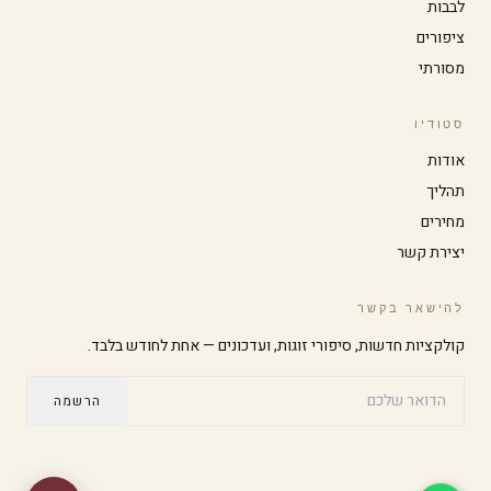
לבבות
ציפורים
הגדל טקסט
הקטן טקסט
מסורתי
סטודיו
ניגודיות גבוהה
מצב כהה
אודות
תהליך
גווני אפור
הדגשת קישורים
מחירים
יצירת קשר
גופן קריא
סמן גדול
להישאר בקשר
קולקציות חדשות, סיפורי זוגות, ועדכונים — אחת לחודש בלבד.
עצירת אנימציות
הרשמה