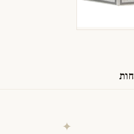
חות
✦