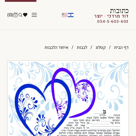
כתובות
(0)
דוד מרדכי · יוצר
054-5-603-603
דף הבית
/
קטלוג
/
לבבות
/
איחוד הלבבות