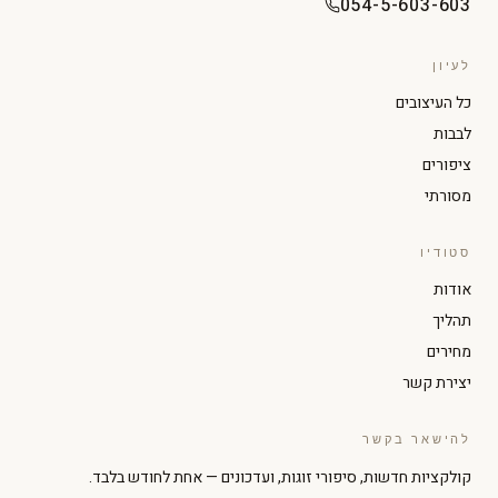
054-5-603-603
לעיון
כל העיצובים
לבבות
ציפורים
מסורתי
סטודיו
הגדל טקסט
הקטן טקסט
אודות
תהליך
ניגודיות גבוהה
מצב כהה
מחירים
יצירת קשר
גווני אפור
הדגשת קישורים
להישאר בקשר
קולקציות חדשות, סיפורי זוגות, ועדכונים — אחת לחודש בלבד.
גופן קריא
סמן גדול