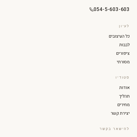
054-5-603-603
לעיון
כל העיצובים
לבבות
ציפורים
מסורתי
סטודיו
הגדל טקסט
הקטן טקסט
אודות
תהליך
ניגודיות גבוהה
מצב כהה
מחירים
יצירת קשר
גווני אפור
הדגשת קישורים
להישאר בקשר