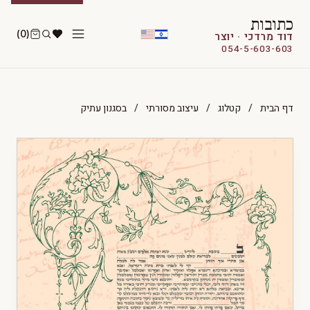
כתובות
(0)
דוד מרדכי · יוצר
054-5-603-603
דף הבית
/
קטלוג
/
עיצוב מסורתי
/
בסגנון עתיק