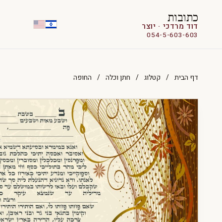
כתובות
דוד מרדכי · יוצר
054-5-603-603
דף הבית
/
קטלוג
/
חתן וכלה
/
החופה