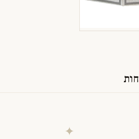
חות
✦