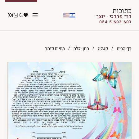
כתובות
(0)
דוד מרדכי · יוצר
054-5-603-603
דף הבית
/
קטלוג
/
חתן וכלה
/
החיים כזמר