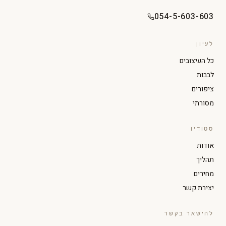
054-5-603-603
לעיון
כל העיצובים
לבבות
ציפורים
מסורתי
סטודיו
הגדל טקסט
הקטן טקסט
אודות
תהליך
ניגודיות גבוהה
מצב כהה
מחירים
יצירת קשר
גווני אפור
הדגשת קישורים
להישאר בקשר