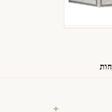
חות
✦