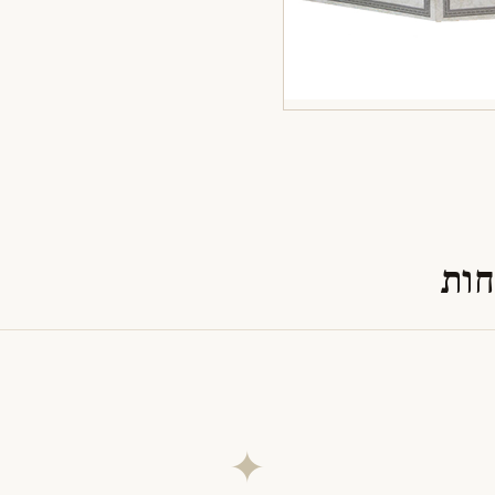
חות
✦