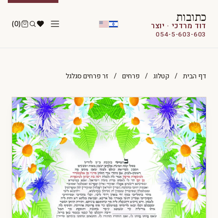
כתובות
(0)
דוד מרדכי · יוצר
054-5-603-603
דף הבית
/
קטלוג
/
פרחים
/
זר פרחים סגלגל