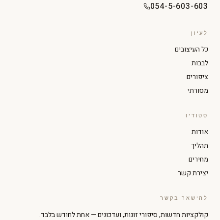
054-5-603-603
לעיון
כל העיצובים
לבבות
ציפורים
מסורתי
סטודיו
הגדל טקסט
הקטן טקסט
אודות
תהליך
ניגודיות גבוהה
מצב כהה
מחירים
יצירת קשר
גווני אפור
הדגשת קישורים
להישאר בקשר
קולקציות חדשות, סיפורי זוגות, ועדכונים — אחת לחודש בלבד.