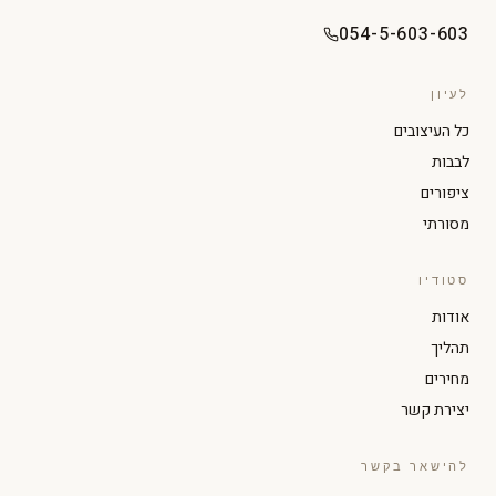
054-5-603-603
לעיון
כל העיצובים
לבבות
ציפורים
מסורתי
סטודיו
הגדל טקסט
הקטן טקסט
אודות
תהליך
ניגודיות גבוהה
מצב כהה
מחירים
יצירת קשר
גווני אפור
הדגשת קישורים
להישאר בקשר