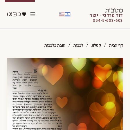
כתובות
(0)
דוד מרדכי · יוצר
054-5-603-603
דף הבית
/
קטלוג
/
לבבות
/
חובת בלבבות