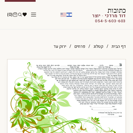
כתובות
(0)
דוד מרדכי · יוצר
054-5-603-603
דף הבית
/
קטלוג
/
פרחים
/
ירוק עד