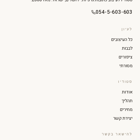
054-5-603-603
לעיון
כל העיצובים
לבבות
ציפורים
מסורתי
סטודיו
הגדל טקסט
הקטן טקסט
אודות
תהליך
ניגודיות גבוהה
מצב כהה
מחירים
יצירת קשר
גווני אפור
הדגשת קישורים
להישאר בקשר