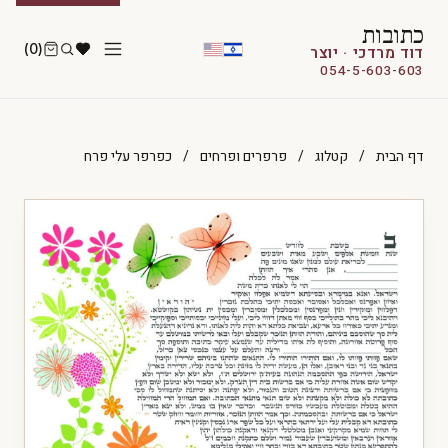
כתובות
(0)
דוד מרדכי · יוצר
054-5-603-603
דף הבית
/
קטלוג
/
פרפרים ופרחים
/
כפרפר עלי פרח