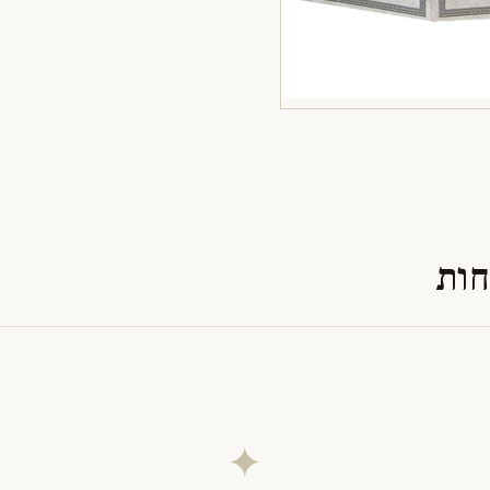
חות
✦