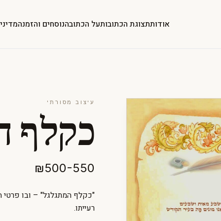
אודות
תצוגת הכתובות
על הכתובה
נוסחים והזמנה
מדיני
עיצוב מסורתי
כקלף ה
₪500-550
"כקלף המתגלגל" – ובו פרטי ה
רעייתו.