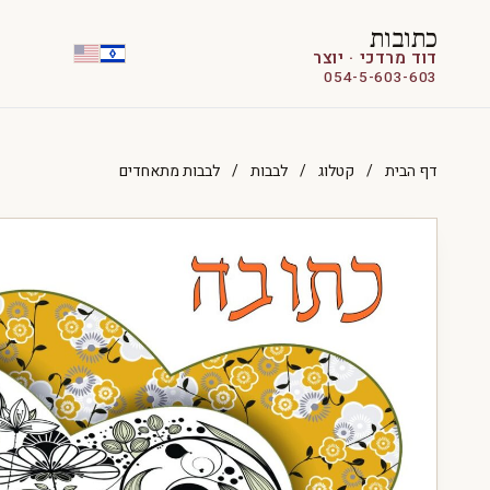
כתובות
דוד מרדכי · יוצר
054-5-603-603
דף הבית
/
קטלוג
/
לבבות
/
לבבות מתאחדים