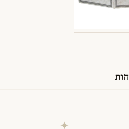
חות
✦