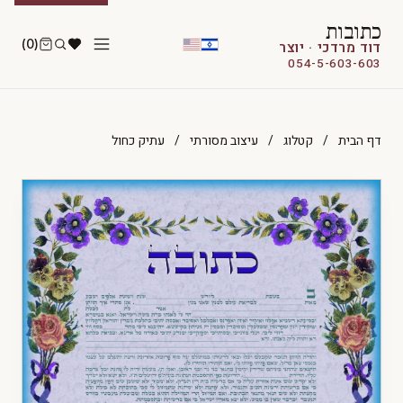
כתובות
(0)
דוד מרדכי · יוצר
054-5-603-603
דף הבית
/
קטלוג
/
עיצוב מסורתי
/
עתיק כחול