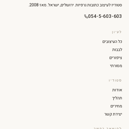
סטודיו לעיצוב כתובות גרפיות. ירושלים, ישראל. מאז 2008.
054-5-603-603
לעיון
כל העיצובים
לבבות
ציפורים
מסורתי
סטודיו
הגדל טקסט
הקטן טקסט
אודות
תהליך
ניגודיות גבוהה
מצב כהה
מחירים
יצירת קשר
גווני אפור
הדגשת קישורים
להישאר בקשר