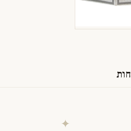
חות
✦