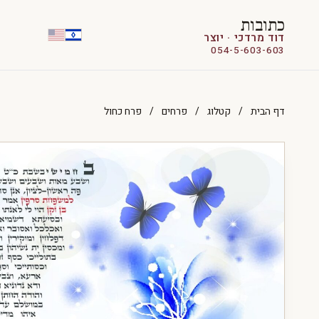
כתובות
דוד מרדכי · יוצר
054-5-603-603
דף הבית
/
קטלוג
/
פרחים
/
פרח כחול