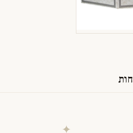
חות
✦