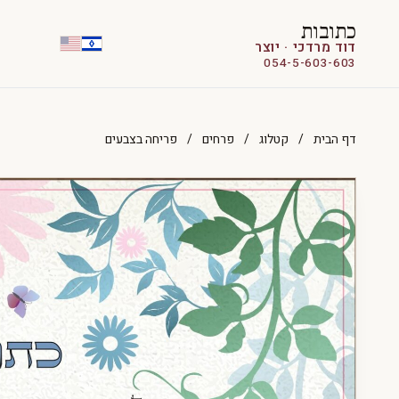
כתובות
דוד מרדכי · יוצר
054-5-603-603
דף הבית
/
קטלוג
/
פרחים
/
פריחה בצבעים