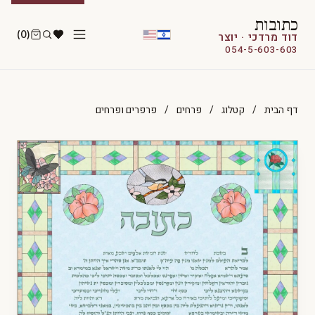
כתובות
(0)
דוד מרדכי · יוצר
054-5-603-603
דף הבית
/
קטלוג
/
פרחים
/
פרפרים ופרחים