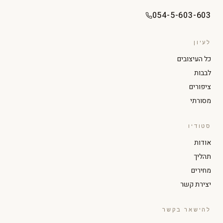
054-5-603-603
לעיון
כל העיצובים
לבבות
ציפורים
מסורתי
סטודיו
הגדל טקסט
הקטן טקסט
אודות
תהליך
ניגודיות גבוהה
מצב כהה
מחירים
יצירת קשר
גווני אפור
הדגשת קישורים
להישאר בקשר