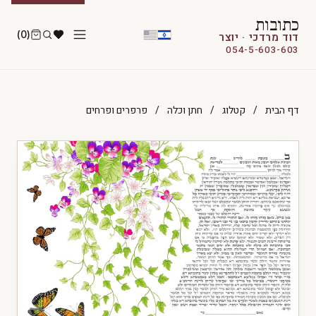
כתובות
(0)
דוד מרדכי · יוצר
054-5-603-603
דף הבית
/
קטלוג
/
חתן וכלה
/
פרפרים ופרחים