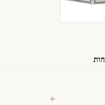
חות
✦