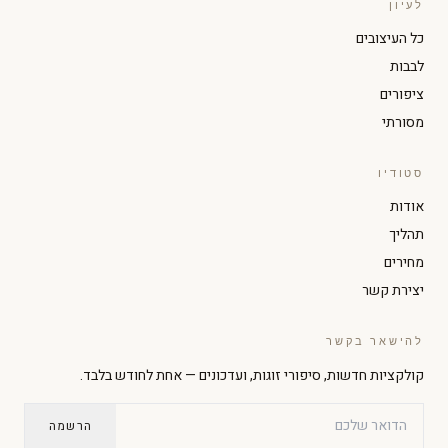
לעיון
כל העיצובים
לבבות
ציפורים
מסורתי
סטודיו
הגדל טקסט
הקטן טקסט
אודות
תהליך
ניגודיות גבוהה
מצב כהה
מחירים
יצירת קשר
גווני אפור
הדגשת קישורים
להישאר בקשר
קולקציות חדשות, סיפורי זוגות, ועדכונים — אחת לחודש בלבד.
גופן קריא
סמן גדול
הרשמה