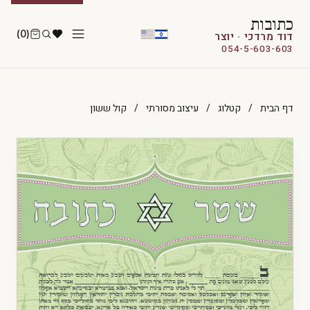
כתובות
(0)
דוד מרדכי · יוצר
054-5-603-603
דף הבית
/
קטלוג
/
עיצוב מסורתי
/
קול ששון